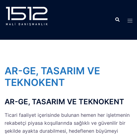
İçeriğe
atla
Search
Tog
men
AR-GE, TASARIM VE
TEKNOKENT
AR-GE, TASARIM VE TEKNOKENT
Ticari faaliyet içerisinde bulunan hemen her işletmenin
rekabetçi piyasa koşullarında sağlıklı ve güvenilir bir
şekilde ayakta durabilmesi, hedeflenen büyümeyi