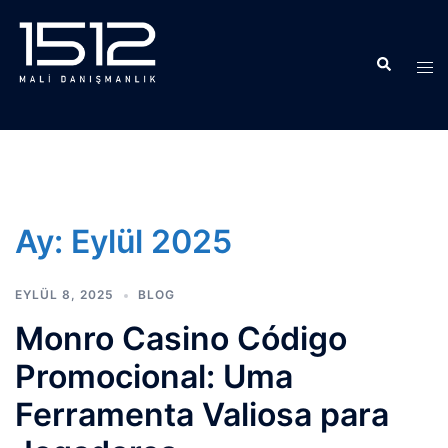
İçeriğe
atla
Search
Tog
men
Ay:
Eylül 2025
EYLÜL 8, 2025
BLOG
Monro Casino Código
Promocional: Uma
Ferramenta Valiosa para