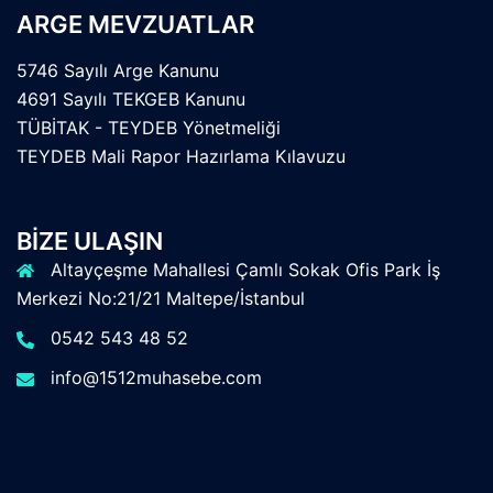
ARGE MEVZUATLAR
5746 Sayılı Arge Kanunu
4691 Sayılı TEKGEB Kanunu
TÜBİTAK - TEYDEB Yönetmeliği
TEYDEB Mali Rapor Hazırlama Kılavuzu
BIZE ULAŞIN
Altayçeşme Mahallesi Çamlı Sokak Ofis Park İş
Merkezi No:21/21 Maltepe/İstanbul
0542 543 48 52
info@1512muhasebe.com