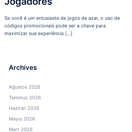
Jogadores
Se você é um entusiasta de jogos de azar, o uso de
códigos promocionais pode ser a chave para
maximizar sua experiência […]
Archives
Ağustos 2026
Temmuz 2026
Haziran 2026
Mayıs 2026
Mart 2026