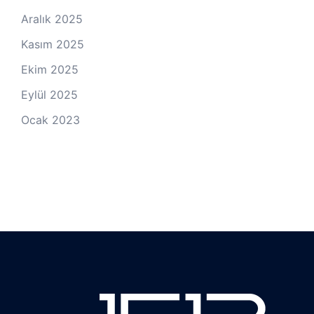
Aralık 2025
Kasım 2025
Ekim 2025
Eylül 2025
Ocak 2023