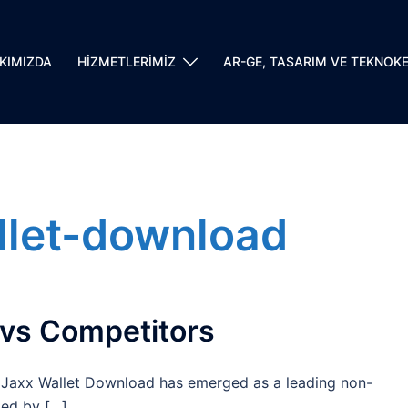
KIMIZDA
HİZMETLERİMİZ
AR-GE, TASARIM VE TEKNOK
llet-download
 vs Competitors
 Jaxx Wallet Download has emerged as a leading non-
ted by […]