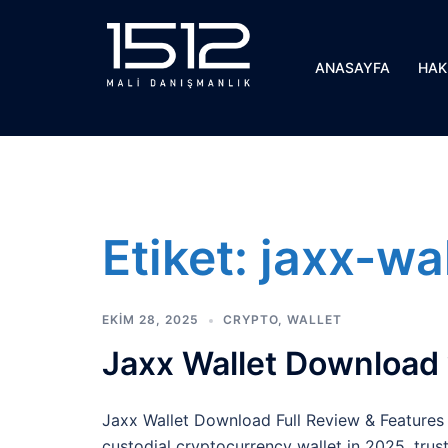
İçeriğe
atla
ANASAYFA
HAK
Etiket:
jaxx-wa
EKIM 28, 2025
CRYPTO
,
WALLET
Jaxx Wallet Download
Jaxx Wallet Download Full Review & Features
custodial cryptocurrency wallet in 2025, trus